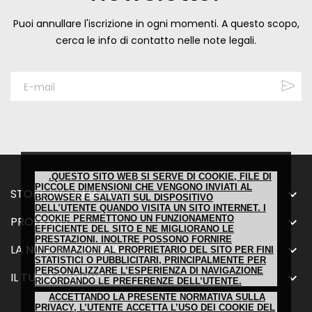
Puoi annullare l'iscrizione in ogni momenti. A questo scopo,
cerca le info di contatto nelle note legali.
.QUESTO SITO WEB SI SERVE DI COOKIE, FILE DI
PICCOLE DIMENSIONI CHE VENGONO INVIATI AL
STORE INFORMATION

BROWSER E SALVATI SUL DISPOSITIVO
DELL’UTENTE QUANDO VISITA UN SITO INTERNET. I
COOKIE PERMETTONO UN FUNZIONAMENTO
PRODOTTI

EFFICIENTE DEL SITO E NE MIGLIORANO LE
PRESTAZIONI. INOLTRE POSSONO FORNIRE
LA NOSTRA AZIENDA

INFORMAZIONI AL PROPRIETARIO DEL SITO PER FINI
STATISTICI O PUBBLICITARI, PRINCIPALMENTE PER
PERSONALIZZARE L’ESPERIENZA DI NAVIGAZIONE
IL TUO ACCOUNT

RICORDANDO LE PREFERENZE DELL’UTENTE.
ACCETTANDO LA PRESENTE NORMATIVA SULLA
PRIVACY, L’UTENTE ACCETTA L’USO DEI COOKIE DEL