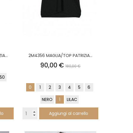
A...
2M4356 MAGLIA/TOP PATRIZIA...
o
Prezzo
Prezzo
90,00 €
180,00 €
base
50
0
1
2
3
4
5
6
NERO
1
LILAC
lo
Aggiungi al carrello