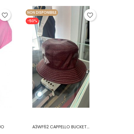
NON DISPONIBILE
favorite_border
favorite_border
-50%
JO
A3WF62 CAPPELLO BUCKET...