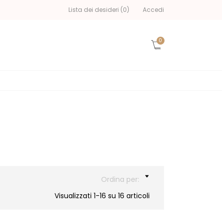
Lista dei desideri
(
0
)
Accedi
×
×
×
×
0
sta
))
ri
Ordina per:
Visualizzati 1-16 su 16 articoli