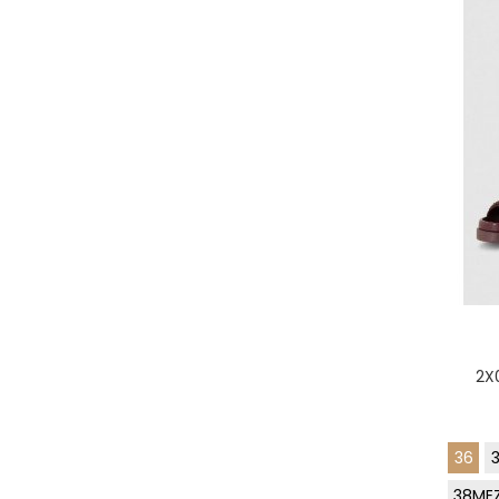
2X
36
38ME