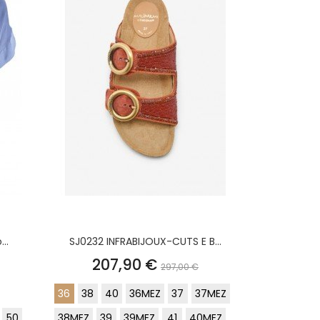
..
SJ0232 INFRABIJOUX-CUTS E B...
o
Prezzo
Prezzo
207,90 €
297,00 €
base
36
38
40
36MEZ
37
37MEZ
50
38MEZ
39
39MEZ
41
40MEZ