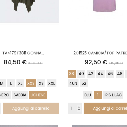
TA4179T3811 GONNA...
2C1525 CAMICIA/TOP PATRIZI
Prezzo
Prezzo
Prezzo
Prezz
84,50 €
92,50 €
169,00 €
185,00 €
base
base
38
40
42
44
46
48
M
L
XL
XXS
XS
XXL
46N
52
NERO
SABBIA
LICHENE
BLU
1
IRIS LILAC
Aggiungi al carrello
Aggiungi al carrel