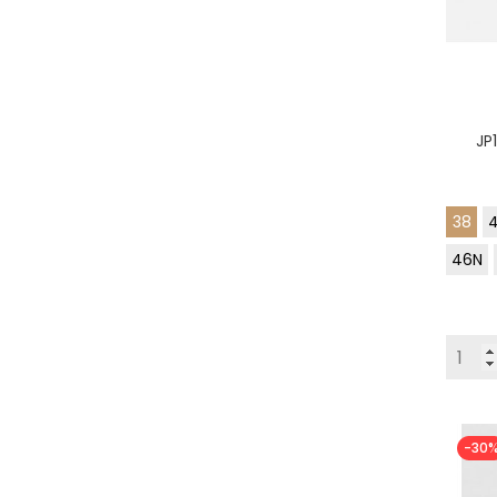
JP
38
46N
-30