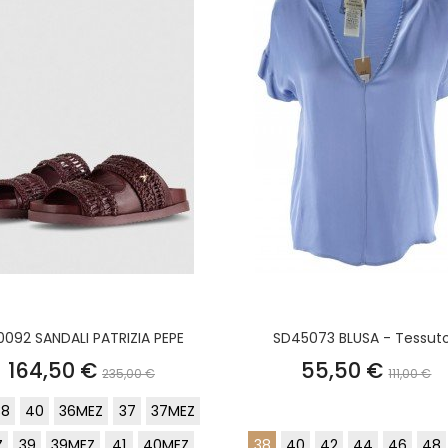
0092 SANDALI PATRIZIA PEPE
SD45073 BLUSA - Tessuto.
Prezzo
Prezzo
Prezzo
Prezz
164,50 €
55,50 €
235,00 €
111,00 €
base
base
38
40
36MEZ
37
37MEZ
Z
39
39MEZ
41
40MEZ
38
40
42
44
46
48