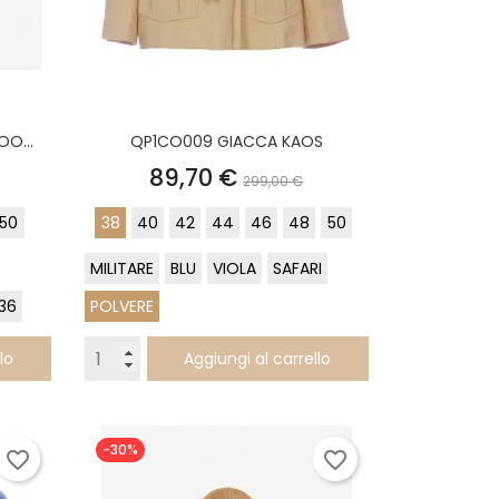
OO...
QP1CO009 GIACCA KAOS
o
Prezzo
Prezzo
89,70 €
299,00 €
base
50
38
40
42
44
46
48
50
MILITARE
BLU
VIOLA
SAFARI
36
POLVERE
lo
Aggiungi al carrello
-30%
favorite_border
favorite_border