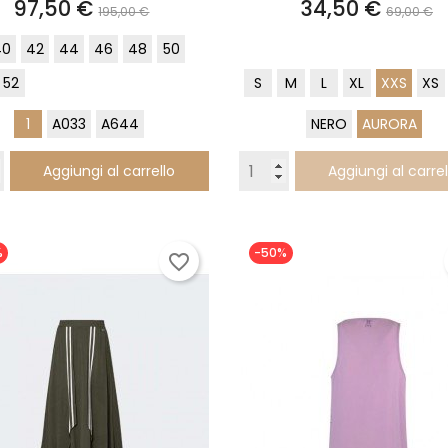
Prezzo
Prezzo
Prezzo
Prezz
97,50 €
34,50 €
195,00 €
69,00 €
base
base
40
42
44
46
48
50
52
S
M
L
XL
XXS
XS
1
A033
A644
NERO
AURORA
Aggiungi al carrello
Aggiungi al carrel
%
-50%
favorite_border