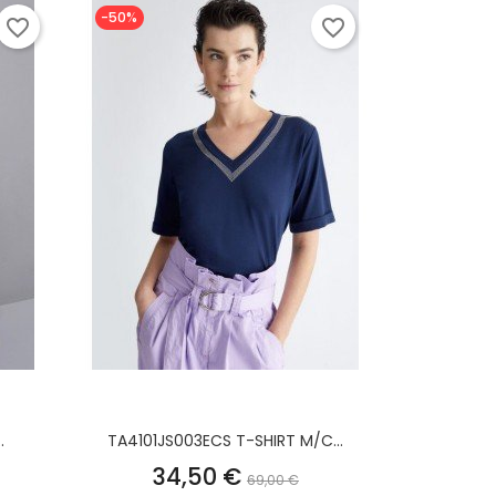
-50%
favorite_border
favorite_border
.
TA4101JS003ECS T-SHIRT M/C...
o
Prezzo
Prezzo
34,50 €
69,00 €