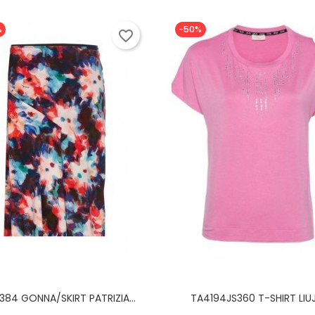
%
-50%
favorite_border
84 GONNA/SKIRT PATRIZIA...
TA4194JS360 T-SHIRT LIU