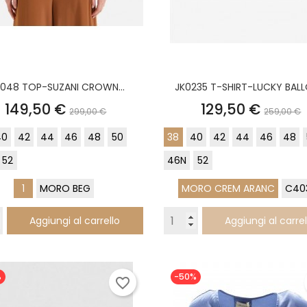
1048 TOP-SUZANI CROWN...
JK0235 T-SHIRT-LUCKY BALL
Prezzo
Prezzo
Prezzo
Prezz
149,50 €
129,50 €
299,00 €
259,00 €
base
base
40
42
44
46
48
50
38
40
42
44
46
48
52
46N
52
1
MORO BEG
MORO CREM ARANC
C40
Aggiungi al carrello
Aggiungi al carrel
%
-50%
favorite_border