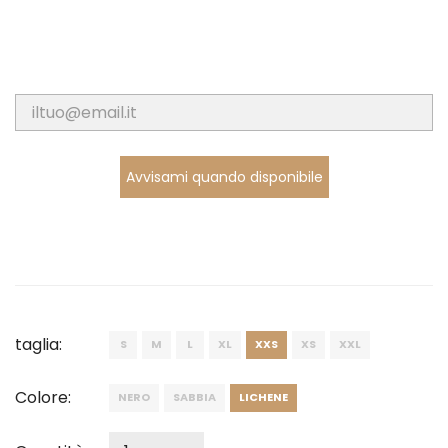
Avvisami quando disponibile
taglia:
S
M
L
XL
XXS
XS
XXL
Colore:
NERO
SABBIA
LICHENE