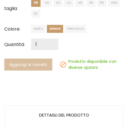
38
40
42
44
46
48
50
46N
taglia:
52
Colore:
NERO
GESSO
PERVINCA
Quantità:
Prodotto disponibile con

Aggiungi al carrello
diverse opzioni
DETTAGLI DEL PRODOTTO