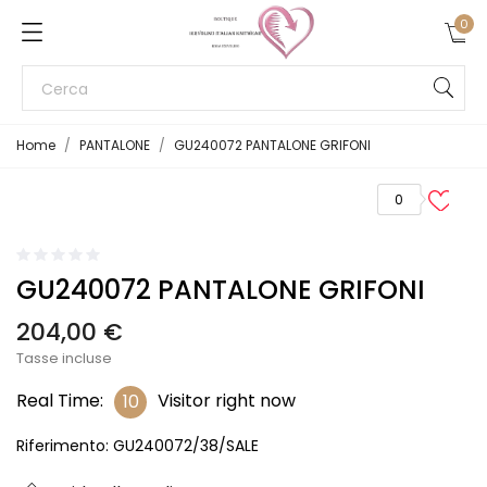
×
×
×
0
Aggiungi alla lista dei desideri
Crea lista dei desideri
Accedi
Devi avere effettuato l'accesso per salvare dei
Crea nuova lista
add_circle_outline
Nome lista dei desideri
prodotti nella tua lista dei desideri.
Home
PANTALONE
GU240072 PANTALONE GRIFONI
Annulla
Accedi
0
Annulla
Crea lista dei desideri
GU240072 PANTALONE GRIFONI
204,00 €
Tasse incluse
Real Time:
Visitor right now
10
Riferimento:
GU240072/38/SALE