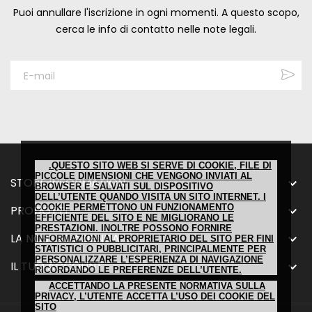
Puoi annullare l'iscrizione in ogni momenti. A questo scopo,
cerca le info di contatto nelle note legali.
.QUESTO SITO WEB SI SERVE DI COOKIE, FILE DI
PICCOLE DIMENSIONI CHE VENGONO INVIATI AL
STORE INFORMATION

BROWSER E SALVATI SUL DISPOSITIVO
DELL’UTENTE QUANDO VISITA UN SITO INTERNET. I
COOKIE PERMETTONO UN FUNZIONAMENTO
PRODOTTI

EFFICIENTE DEL SITO E NE MIGLIORANO LE
PRESTAZIONI. INOLTRE POSSONO FORNIRE
LA NOSTRA AZIENDA

INFORMAZIONI AL PROPRIETARIO DEL SITO PER FINI
STATISTICI O PUBBLICITARI, PRINCIPALMENTE PER
PERSONALIZZARE L’ESPERIENZA DI NAVIGAZIONE
IL TUO ACCOUNT

RICORDANDO LE PREFERENZE DELL’UTENTE.
ACCETTANDO LA PRESENTE NORMATIVA SULLA
PRIVACY, L’UTENTE ACCETTA L’USO DEI COOKIE DEL
SITO