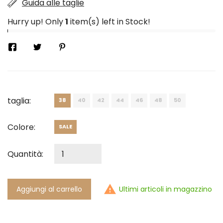
Guida alle taglie
Hurry up! Only
1
item(s) left in Stock!
taglia:
38
40
42
44
46
48
50
Colore:
SALE
Quantità:

Ultimi articoli in magazzino
Aggiungi al carrello